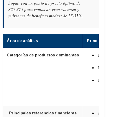
hogar, con un punto de precio óptimo de
$25-$75 para ventas de gran volumen y
márgenes de beneficio medios de 25-35%.
Área de análisis
Principales co
Los 3 pri
Categorías de productos dominantes
Desglose 
Líderes de
Precio 
✅
Principales referencias financieras