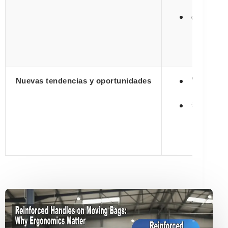
Margen
✅
Nichos
🚀
Nuevas tendencias y oportunidades
Compra
💡