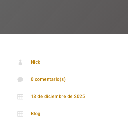

Nick

0 comentario(s)

13 de diciembre de 2025

Blog